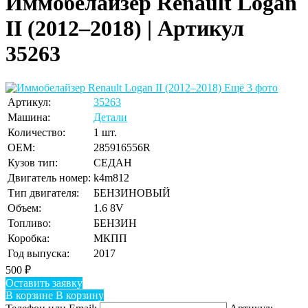
Иммобелайзер Renault Logan
II (2012–2018) | Артикул
35263
Ещё 3 фото
Артикул:
35263
Машина:
Детали
Количество:
1 шт.
OEM:
285916556R
Кузов тип:
СЕДАН
Двигатель номер:
k4m812
Тип двигателя:
БЕНЗИНОВЫЙ
Объем:
1.6 8V
Топливо:
БЕНЗИН
Коробка:
МКПП
Год выпуска:
2017
500
₽
Оставить заявку
В корзине
В корзину