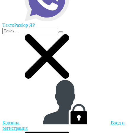
ТактоРазбор ЯР
Корзина
Вход и
регистрация