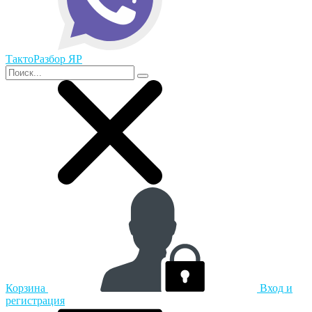
ТактоРазбор ЯР
Корзина
Вход и
регистрация