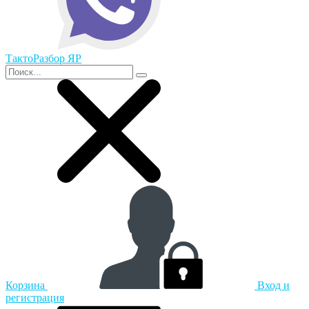
ТактоРазбор ЯР
Корзина
Вход и
регистрация