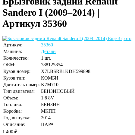
Брызговик задний Renault
Sandero I (2009–2014) |
Артикул 35360
Ещё 3 фото
Артикул:
35360
Машина:
Детали
Количество:
1 шт.
OEM:
788125854
Кузов номер:
X7LBSRB1KDH599898
Кузов тип:
КОМБИ
Двигатель номер:
K7M710
Тип двигателя:
БЕНЗИНОВЫЙ
Объем:
1.6 8V
Топливо:
БЕНЗИН
Коробка:
МКПП
Год выпуска:
2014
Описание:
ПАРА
1 400
₽