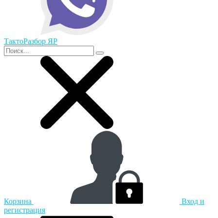
ТактоРазбор ЯР
Корзина
Вход и
регистрация