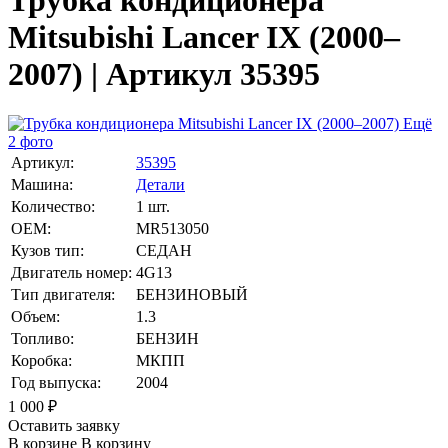
Трубка кондиционера
Mitsubishi Lancer IX (2000–
2007) | Артикул 35395
Ещё
2 фото
Артикул:
35395
Машина:
Детали
Количество:
1 шт.
OEM:
MR513050
Кузов тип:
СЕДАН
Двигатель номер:
4G13
Тип двигателя:
БЕНЗИНОВЫЙ
Объем:
1.3
Топливо:
БЕНЗИН
Коробка:
МКПП
Год выпуска:
2004
1 000
₽
Оставить заявку
В корзине
В корзину