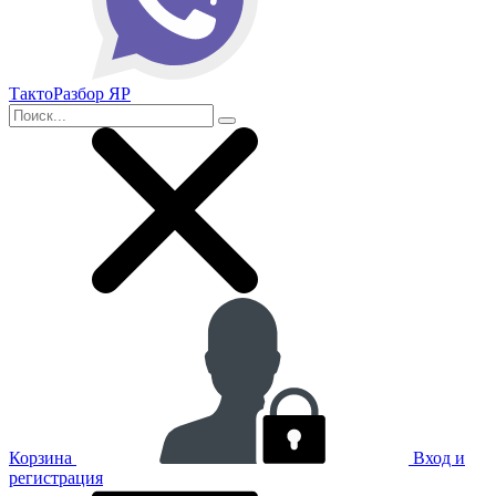
ТактоРазбор ЯР
Корзина
Вход и
регистрация