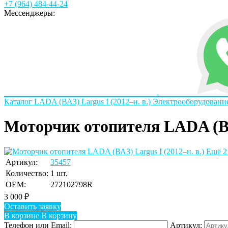
+7 (964) 484-44-24
Мессенджеры:
Каталог
LADA
(ВАЗ) Largus I (2012–н. в.)
Электрооборудовани
Моторчик отопителя LADA (ВАЗ
Ещё 2
Артикул:
35457
Количество:
1 шт.
OEM:
272102798R
3 000
₽
Оставить заявку
В корзине
В корзину
Телефон или Email:
Артикул: