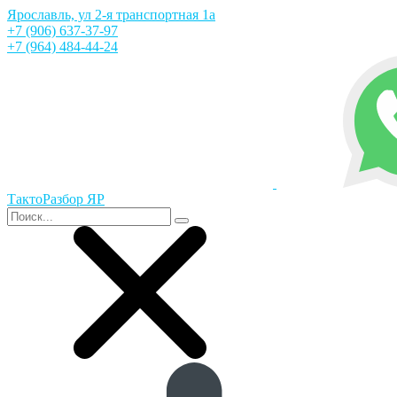
Ярославль, ул 2-я транспортная 1а
+7 (906) 637-37-97
+7 (964) 484-44-24
ТактоРазбор ЯР