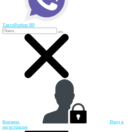
ТактоРазбор ЯР
Корзина
Вход и
регистрация