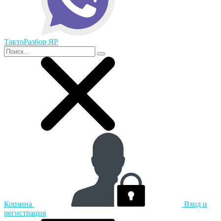
ТактоРазбор ЯР
Корзина
Вход и
регистрация