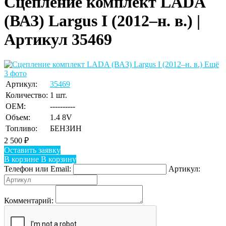
Сцепление комплект LADA
(ВАЗ) Largus I (2012–н. в.) |
Артикул 35469
Ещё
3 фото
Артикул:
35469
Количество:
1 шт.
OEM:
----------
Объем:
1.4 8V
Топливо:
БЕНЗИН
2 500
₽
Оставить заявку
В корзине
В корзину
Телефон или Email:
Артикул:
Комментарий: