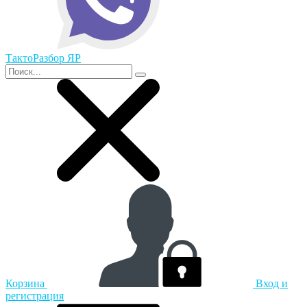
ТактоРазбор ЯР
Корзина
Вход и
регистрация