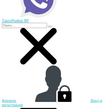
ТактоРазбор ЯР
Корзина
Вход и
регистрация