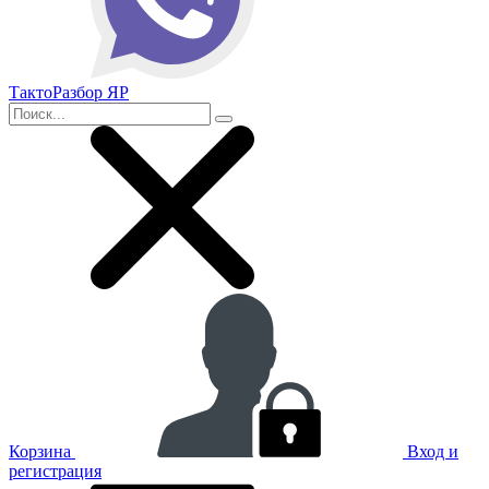
ТактоРазбор ЯР
Корзина
Вход и
регистрация