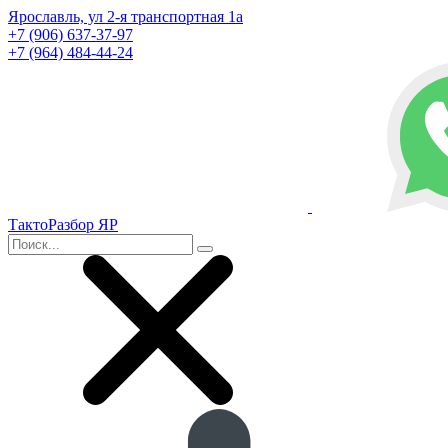
Ярославль, ул 2-я транспортная 1а
+7 (906) 637-37-97
+7 (964) 484-44-24
ТактоРазбор ЯР