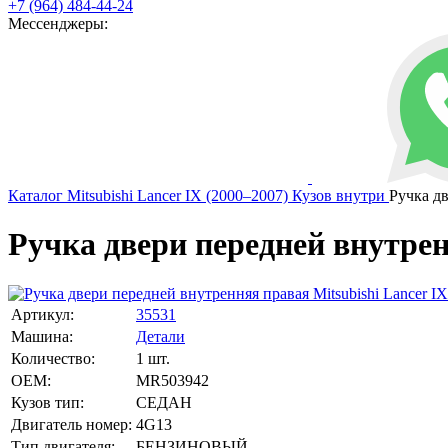
+7 (964) 484-44-24
Мессенджеры:
Каталог
Mitsubishi
Lancer IX (2000–2007)
Кузов внутри
Ручка д
Ручка двери передней внутренн
Артикул:
35531
Машина:
Детали
Количество:
1 шт.
OEM:
MR503942
Кузов тип:
СЕДАН
Двигатель номер:
4G13
Тип двигателя:
БЕНЗИНОВЫЙ