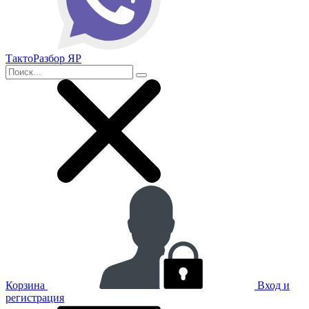
ТактоРазбор ЯР
Корзина
Вход и
регистрация