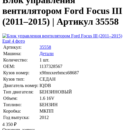
Блок управления
вентилятором Ford Focus III
(2011–2015) | Артикул 35558
Ещё 4 фото
Артикул:
35558
Машина:
Детали
Количество:
1 шт.
OEM:
1137328567
Кузов номер:
x9fmxxeebmcs68687
Кузов тип:
СЕДАН
Двигатель номер:
IQDB
Тип двигателя:
БЕНЗИНОВЫЙ
Объем:
1.6 16V
Топливо:
БЕНЗИН
Коробка:
МКПП
Год выпуска:
2012
4 350
₽
Оставить заявку