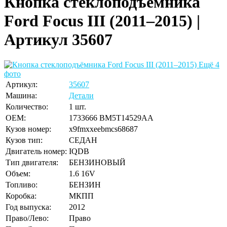
Кнопка стеклоподъёмника
Ford Focus III (2011–2015) |
Артикул 35607
Ещё 4
фото
Артикул:
35607
Машина:
Детали
Количество:
1 шт.
OEM:
1733666 BM5T14529AA
Кузов номер:
x9fmxxeebmcs68687
Кузов тип:
СЕДАН
Двигатель номер:
IQDB
Тип двигателя:
БЕНЗИНОВЫЙ
Объем:
1.6 16V
Топливо:
БЕНЗИН
Коробка:
МКПП
Год выпуска:
2012
Право/Лево:
Право