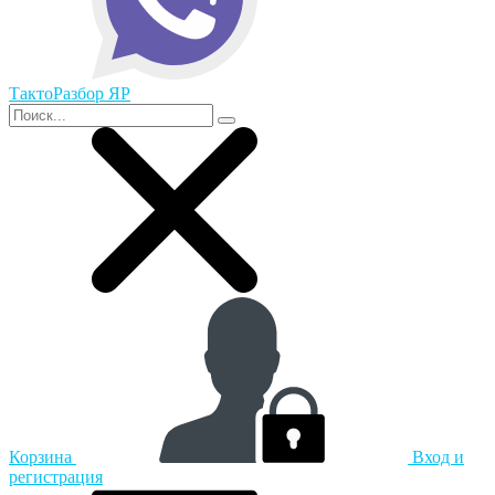
ТактоРазбор ЯР
Корзина
Вход и
регистрация