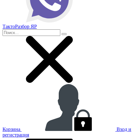
ТактоРазбор ЯР
Корзина
Вход и
регистрация