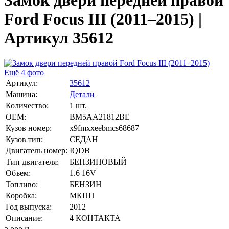
Замок двери передней правой
Ford Focus III (2011–2015) |
Артикул 35612
Ещё 4 фото
Артикул:
35612
Машина:
Детали
Количество:
1 шт.
OEM:
BM5AA21812BE
Кузов номер:
x9fmxxeebmcs68687
Кузов тип:
СЕДАН
Двигатель номер:
IQDB
Тип двигателя:
БЕНЗИНОВЫЙ
Объем:
1.6 16V
Топливо:
БЕНЗИН
Коробка:
МКПП
Год выпуска:
2012
Описание:
4 КОНТАКТА