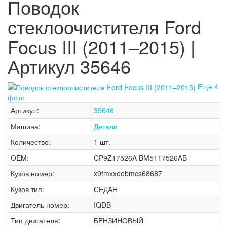
Поводок
стеклоочистителя Ford
Focus III (2011–2015) |
Артикул 35646
Ещё 4
фото
Артикул:
35646
Машина:
Детали
Количество:
1 шт.
OEM:
CP9Z17526A BM5117526AB
Кузов номер:
x9fmxxeebmcs68687
Кузов тип:
СЕДАН
Двигатель номер:
IQDB
Тип двигателя:
БЕНЗИНОВЫЙ