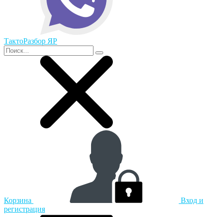
ТактоРазбор ЯР
Корзина
Вход и
регистрация