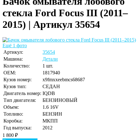
Бачок омывателя лобового
стекла Ford Focus III (2011–
2015) | Артикул 35654
Ещё 1 фото
Артикул:
35654
Машина:
Детали
Количество:
1 шт.
OEM:
1817940
Кузов номер:
x9fmxxeebmcs68687
Кузов тип:
СЕДАН
Двигатель номер:
IQDB
Тип двигателя:
БЕНЗИНОВЫЙ
Объем:
1.6 16V
Топливо:
БЕНЗИН
Коробка:
МКПП
Год выпуска:
2012
1 800
₽