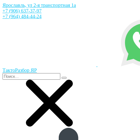
Ярославль, ул 2-я транспортная 1а
+7 (906) 637-37-97
+7 (964) 484-44-24
ТактоРазбор ЯР