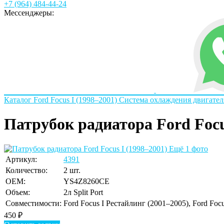
+7 (964) 484-44-24
Мессенджеры:
Каталог
Ford
Focus I (1998–2001)
Система охлаждения двигател
Патрубок радиатора Ford Focus
Ещё 1 фото
Артикул:
4391
Количество:
2 шт.
OEM:
YS4Z8260CE
Объем:
2л Split Port
Совместимости:
Ford Focus I Рестайлинг (2001–2005), Ford Focu
450
₽