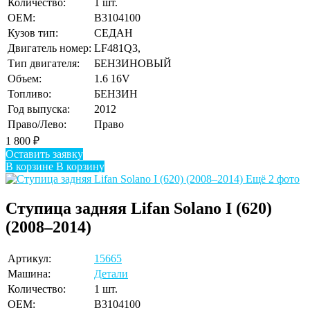
Количество:
1 шт.
OEM:
B3104100
Кузов тип:
СЕДАН
Двигатель номер:
LF481Q3,
Тип двигателя:
БЕНЗИНОВЫЙ
Объем:
1.6 16V
Топливо:
БЕНЗИН
Год выпуска:
2012
Право/Лево:
Право
1 800
₽
Оставить заявку
В корзине
В корзину
Ещё 2 фото
Ступица задняя Lifan Solano I (620)
(2008–2014)
Артикул:
15665
Машина:
Детали
Количество:
1 шт.
OEM:
B3104100