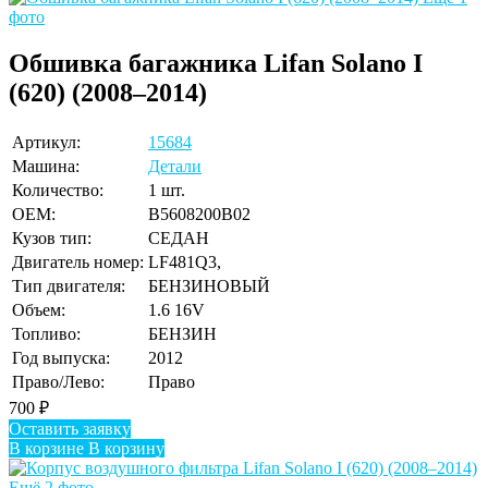
фото
Обшивка багажника Lifan Solano I
(620) (2008–2014)
Артикул:
15684
Машина:
Детали
Количество:
1 шт.
OEM:
B5608200B02
Кузов тип:
СЕДАН
Двигатель номер:
LF481Q3,
Тип двигателя:
БЕНЗИНОВЫЙ
Объем:
1.6 16V
Топливо:
БЕНЗИН
Год выпуска:
2012
Право/Лево:
Право
700
₽
Оставить заявку
В корзине
В корзину
Ещё 2 фото