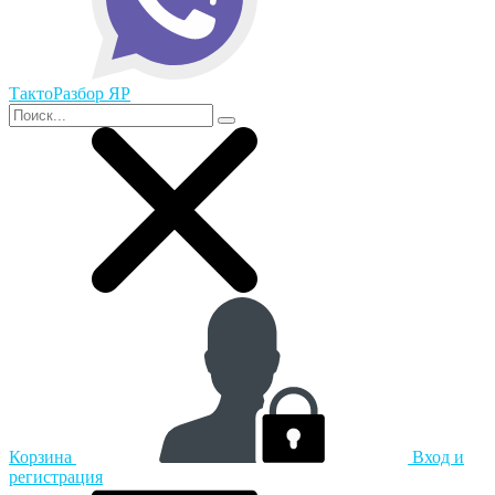
ТактоРазбор ЯР
Корзина
Вход и
регистрация