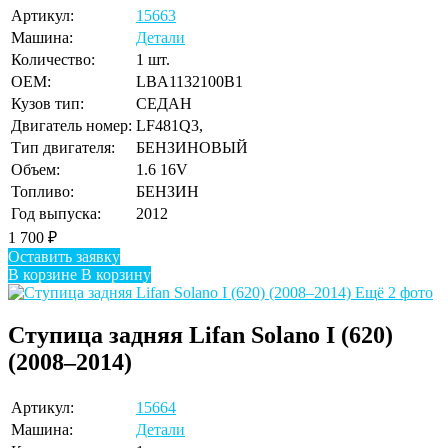
Артикул:
15663
Машина:
Детали
Количество:
1 шт.
OEM:
LBA1132100B1
Кузов тип:
СЕДАН
Двигатель номер:
LF481Q3,
Тип двигателя:
БЕНЗИНОВЫЙ
Объем:
1.6 16V
Топливо:
БЕНЗИН
Год выпуска:
2012
1 700
₽
Оставить заявку
В корзине
В корзину
Ещё 2 фото
Ступица задняя Lifan Solano I (620)
(2008–2014)
Артикул:
15664
Машина:
Детали