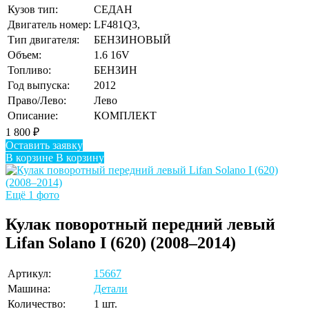
Кузов тип:
СЕДАН
Двигатель номер:
LF481Q3,
Тип двигателя:
БЕНЗИНОВЫЙ
Объем:
1.6 16V
Топливо:
БЕНЗИН
Год выпуска:
2012
Право/Лево:
Лево
Описание:
КОМПЛЕКТ
1 800
₽
Оставить заявку
В корзине
В корзину
Ещё 1 фото
Кулак поворотный передний левый
Lifan Solano I (620) (2008–2014)
Артикул:
15667
Машина:
Детали
Количество:
1 шт.