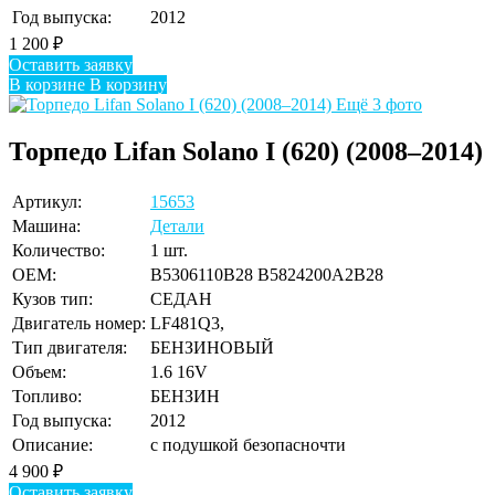
Год выпуска:
2012
1 200
₽
Оставить заявку
В корзине
В корзину
Ещё 3 фото
Торпедо Lifan Solano I (620) (2008–2014)
Артикул:
15653
Машина:
Детали
Количество:
1 шт.
OEM:
B5306110B28 B5824200A2B28
Кузов тип:
СЕДАН
Двигатель номер:
LF481Q3,
Тип двигателя:
БЕНЗИНОВЫЙ
Объем:
1.6 16V
Топливо:
БЕНЗИН
Год выпуска:
2012
Описание:
с подушкой безопасночти
4 900
₽
Оставить заявку