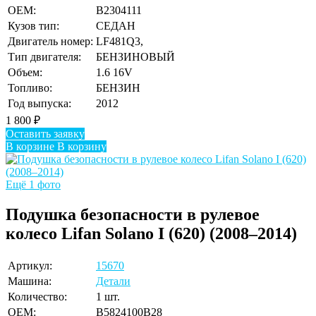
OEM:
B2304111
Кузов тип:
СЕДАН
Двигатель номер:
LF481Q3,
Тип двигателя:
БЕНЗИНОВЫЙ
Объем:
1.6 16V
Топливо:
БЕНЗИН
Год выпуска:
2012
1 800
₽
Оставить заявку
В корзине
В корзину
Ещё 1 фото
Подушка безопасности в рулевое
колесо Lifan Solano I (620) (2008–2014)
Артикул:
15670
Машина:
Детали
Количество:
1 шт.
OEM:
B5824100B28