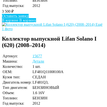
Топливо:
БЕНЗИН
Год выпуска:
2012
3 500
₽
Оставить заявку
В корзине
В корзину
Ещё
1 фото
Коллектор выпускной Lifan Solano I
(620) (2008–2014)
Артикул:
15677
Машина:
Детали
Количество:
1 шт.
OEM:
LF481Q11008100A
Кузов тип:
СЕДАН
Двигатель номер:
LF481Q3,
Тип двигателя:
БЕНЗИНОВЫЙ
Объем:
1.6 16V
Топливо:
БЕНЗИН
Год выпуска:
2012