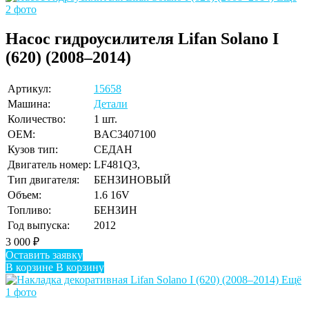
2 фото
Насос гидроусилителя Lifan Solano I
(620) (2008–2014)
Артикул:
15658
Машина:
Детали
Количество:
1 шт.
OEM:
BAC3407100
Кузов тип:
СЕДАН
Двигатель номер:
LF481Q3,
Тип двигателя:
БЕНЗИНОВЫЙ
Объем:
1.6 16V
Топливо:
БЕНЗИН
Год выпуска:
2012
3 000
₽
Оставить заявку
В корзине
В корзину
Ещё
1 фото