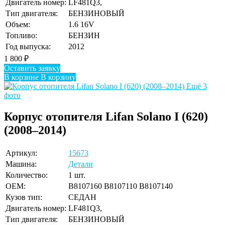
Двигатель номер:
LF481Q3,
Тип двигателя:
БЕНЗИНОВЫЙ
Объем:
1.6 16V
Топливо:
БЕНЗИН
Год выпуска:
2012
1 800
₽
Оставить заявку
В корзине
В корзину
Ещё 3
фото
Корпус отопителя Lifan Solano I (620)
(2008–2014)
Артикул:
15673
Машина:
Детали
Количество:
1 шт.
OEM:
B8107160 B8107110 B8107140
Кузов тип:
СЕДАН
Двигатель номер:
LF481Q3,
Тип двигателя:
БЕНЗИНОВЫЙ