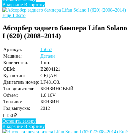
В корзине
В корзину
Ещё 1 фото
Абсорбер заднего бампера Lifan Solano
I (620) (2008–2014)
Артикул:
15657
Машина:
Детали
Количество:
1 шт.
OEM:
B2804121
Кузов тип:
СЕДАН
Двигатель номер:
LF481Q3,
Тип двигателя:
БЕНЗИНОВЫЙ
Объем:
1.6 16V
Топливо:
БЕНЗИН
Год выпуска:
2012
1 150
₽
Оставить заявку
В корзине
В корзину
Ещё