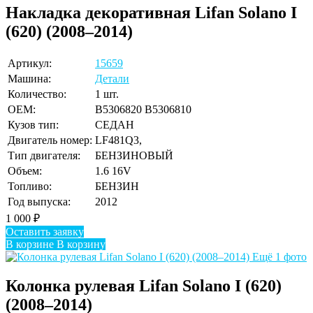
Накладка декоративная Lifan Solano I
(620) (2008–2014)
Артикул:
15659
Машина:
Детали
Количество:
1 шт.
OEM:
B5306820 B5306810
Кузов тип:
СЕДАН
Двигатель номер:
LF481Q3,
Тип двигателя:
БЕНЗИНОВЫЙ
Объем:
1.6 16V
Топливо:
БЕНЗИН
Год выпуска:
2012
1 000
₽
Оставить заявку
В корзине
В корзину
Ещё 1 фото
Колонка рулевая Lifan Solano I (620)
(2008–2014)