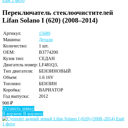
Ещё 2 фото
Переключатель стеклоочистителей
Lifan Solano I (620) (2008–2014)
Артикул:
15689
Машина:
Детали
Количество:
1 шт.
OEM:
B3774200
Кузов тип:
СЕДАН
Двигатель номер:
LF481Q3,
Тип двигателя:
БЕНЗИНОВЫЙ
Объем:
1.6 16V
Топливо:
БЕНЗИН
Коробка:
ВАРИАТОР
Год выпуска:
2012
900
₽
Оставить заявку
В корзине
В корзину
Ещё
1 фото