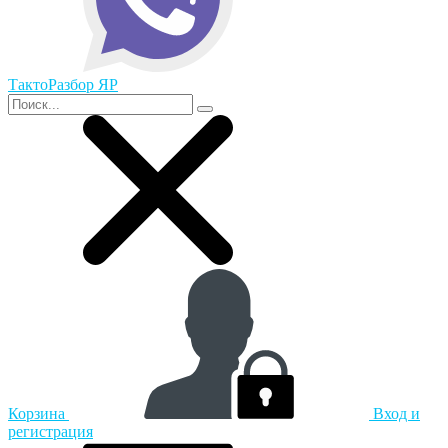
ТактоРазбор ЯР
Корзина
Вход и
регистрация