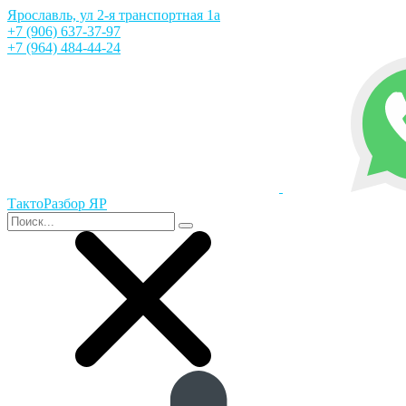
Ярославль, ул 2-я транспортная 1а
+7 (906) 637-37-97
+7 (964) 484-44-24
ТактоРазбор ЯР