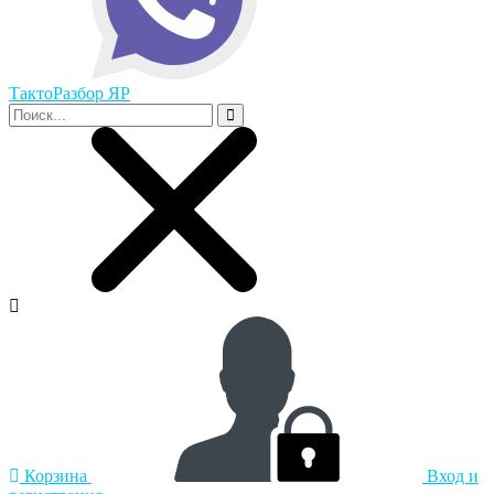
ТактоРазбор ЯР
Корзина
Вход и